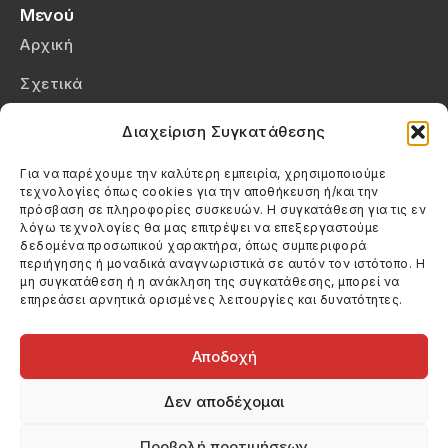
Μενού
Αρχική
Σχετικά
Επικοινωνία
Διαχείριση Συγκατάθεσης
Πολιτική Απορρήτου
Για να παρέχουμε την καλύτερη εμπειρία, χρησιμοποιούμε
τεχνολογίες όπως cookies για την αποθήκευση ή/και την
Πολιτική Cookies (ΕΕ)
πρόσβαση σε πληροφορίες συσκευών. Η συγκατάθεση για τις εν
λόγω τεχνολογίες θα μας επιτρέψει να επεξεργαστούμε
δεδομένα προσωπικού χαρακτήρα, όπως συμπεριφορά
Στοιχεία Επικοινωνίας
περιήγησης ή μοναδικά αναγνωριστικά σε αυτόν τον ιστότοπο. Η
Καλεσέ μας
μη συγκατάθεση ή η ανάκληση της συγκατάθεσης, μπορεί να
επηρεάσει αρνητικά ορισμένες λειτουργίες και δυνατότητες.
(+30) 6974123481
Στείλε μας email
info@filmandtheater.gr
Αποδοχή
Δεν αποδέχομαι
Προβολή προτιμήσεων