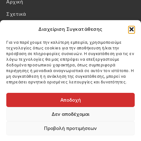
Αρχική
Σχετικά
Επικοινωνία
Διαχείριση Συγκατάθεσης
Πολιτική Απορρήτου
Για να παρέχουμε την καλύτερη εμπειρία, χρησιμοποιούμε
τεχνολογίες όπως cookies για την αποθήκευση ή/και την
Πολιτική Cookies (ΕΕ)
πρόσβαση σε πληροφορίες συσκευών. Η συγκατάθεση για τις εν
λόγω τεχνολογίες θα μας επιτρέψει να επεξεργαστούμε
δεδομένα προσωπικού χαρακτήρα, όπως συμπεριφορά
Στοιχεία Επικοινωνίας
περιήγησης ή μοναδικά αναγνωριστικά σε αυτόν τον ιστότοπο. Η
Καλεσέ μας
μη συγκατάθεση ή η ανάκληση της συγκατάθεσης, μπορεί να
επηρεάσει αρνητικά ορισμένες λειτουργίες και δυνατότητες.
(+30) 6974123481
Στείλε μας email
info@filmandtheater.gr
Αποδοχή
Δεν αποδέχομαι
Προβολή προτιμήσεων
Copyright 2026 Filmandtheater / All rights reserved
Κατασκευή Ιστοσελίδας Dtek Networking