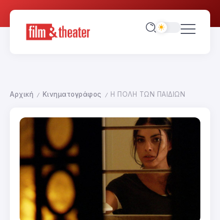
Αρχική
Κινηματογράφος
Η ΠΟΛΗ ΤΩΝ ΠΑΙΔΙΩΝ
/
/