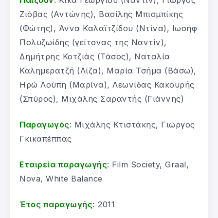
Παίζουν
: Κίκα Γεωργίου (Ναντίν), Γιώργος
Ζιόβας (Αντώνης), Βασίλης Μπισμπίκης
(Φώτης), Άννα Καλαϊτζίδου (Ντίνα), Ιωσήφ
Πολυζωίδης (γείτονας της Ναντίν),
Δημήτρης Κοτζιάς (Τάσος), Ναταλία
Καλημερατζή (Λίζα), Μαρία Τσήμα (Βάσω),
Ηρώ Λούπη (Μαρίνα), Λεωνίδας Κακουρής
(Σπύρος), Μιχάλης Σαραντής (Γιάννης)
Παραγωγός
: Μιχάλης Κτιστάκης, Γιώργος
Γκικαπέππας
Εταιρεία παραγωγής
: Film Society, Graal,
Nova, White Balance
Έτος παραγωγής
: 2011