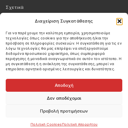
Σχετικά
Επικοινωνία
Διαχείριση Συγκατάθεσης
Πολιτική Απορρήτου
Για να παρέχουμε την καλύτερη εμπειρία, χρησιμοποιούμε
τεχνολογίες όπως cookies για την αποθήκευση ή/και την
Πολιτική Cookies (ΕΕ)
πρόσβαση σε πληροφορίες συσκευών. Η συγκατάθεση για τις εν
λόγω τεχνολογίες θα μας επιτρέψει να επεξεργαστούμε
δεδομένα προσωπικού χαρακτήρα, όπως συμπεριφορά
Στοιχεία Επικοινωνίας
περιήγησης ή μοναδικά αναγνωριστικά σε αυτόν τον ιστότοπο. Η
Καλεσέ μας
μη συγκατάθεση ή η ανάκληση της συγκατάθεσης, μπορεί να
επηρεάσει αρνητικά ορισμένες λειτουργίες και δυνατότητες.
(+30) 6974123481
Στείλε μας email
info@filmandtheater.gr
Αποδοχή
Δεν αποδέχομαι
Προβολή προτιμήσεων
Copyright 2026 Filmandtheater / All rights reserved
Κατασκευή Ιστοσελίδας Dtek Networking
Πολιτική Cookies
Πολιτική Απορρήτου