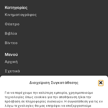
Κατηγορίες
Κινηματογράφος
Θέατρο
Βιβλία
Βίντεο
Μενού
Αρχική
Σχετικά
Επικοινωνία
Διαχείριση Συγκατάθεσης
Πολιτική Απορρήτου
Για να παρέχουμε την καλύτερη εμπειρία, χρησιμοποιούμε
τεχνολογίες όπως cookies για την αποθήκευση ή/και την
Πολιτική Cookies (ΕΕ)
πρόσβαση σε πληροφορίες συσκευών. Η συγκατάθεση για τις εν
λόγω τεχνολογίες θα μας επιτρέψει να επεξεργαστούμε