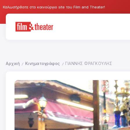
Καλωσήρθατε στο καινούργιο site του Film and Theater!
Αρχική
Κινηματογράφος
ΓΙΑΝΝΗΣ ΦΡΑΓΚΟΥΛΗΣ
/
/