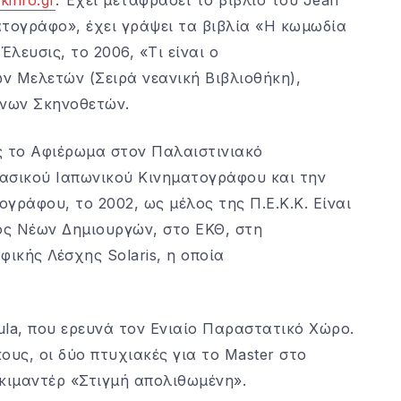
ματογράφο», έχει γράψει τα βιβλία «Η κωμωδία
λευσις, το 2006, «Τι είναι ο
ών Μελετών (Σειρά νεανική Βιβλιοθήκη),
ήνων Σκηνοθετών.
ς το Αφιέρωμα στον Παλαιστινιακό
ασικού Ιαπωνικού Κινηματογράφου και την
ράφου, το 2002, ως μέλος της Π.Ε.Κ.Κ. Είναι
ος Νέων Δημιουργών, στο ΕΚΘ, στη
ικής Λέσχης Solaris, η οποία
la, που ερευνά τον Ενιαίο Παραστατικό Χώρο.
κους, οι δύο πτυχιακές για το Master στο
οκιμαντέρ «Στιγμή απολιθωμένη».