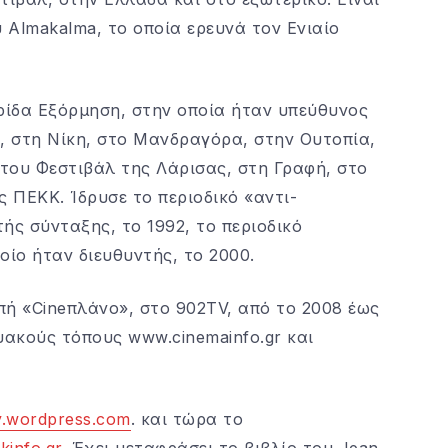
Almakalma, το οποία ερευνά τον Ενιαίο
ρίδα Εξόρμηση, στην οποία ήταν υπεύθυνος
, στη Νίκη, στο Μανδραγόρα, στην Ουτοπία,
του Φεστιβάλ της Λάρισας, στη Γραφή, στο
ς ΠΕΚΚ. Ίδρυσε το περιοδικό «αντι-
ής σύνταξης, το 1992, το περιοδικό
οίο ήταν διευθυντής, το 2000.
πή «Cineπλάνο», στο 902TV, από το 2008 έως
υακούς τόπους www.cinemainfo.gr και
ty.wordpress.com
. και τώρα το
kinfo.gr
. Έχει μεταφράσει το βιβλίο του Jean