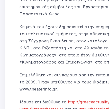
επιστημονικός σύμβουλος του Εργαστηρίου 
Παραστατικό Χώρο.
Κείμενά του έχουν δημοσιευτεί στην εφημε
του πολιτιστικού τμήματος, στην Αθηναϊκή
στη Σύγχρονη Εκπαίδευση, στον κατάλογο 
Κ.ΛΠ., στο Ριζοσπάστη και στο Αλμανάκ τη
Κινηματογράφος», στο οποίο ήταν διευθυντ
«Κινηματογράφος και Επικοινωνία», στο οπ
Επιμελήθηκε και συνπαρουσίασε την εκπομ
το 2009. Ήταν υπεύθυνος για τους διαδικτ
www.theaterinfo.gr.
Ίδρυσε και διεύθυνε το
http://greeceactuali
www.filmandtheater.gr
και το
www.thessaloni