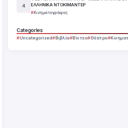
ΕΛΛΗΝΙΚΑ ΝΤΟΚΙΜΑΝΤΕΡ
Κινηματογράφος
Categories
Uncategorized
Βιβλία
Βίντεο
Θέατρο
Κινημα