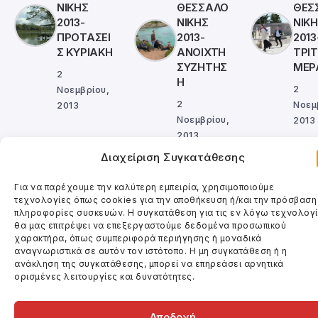
ΝΙΚΗΣ
ΘΕΣΣΑΛΟ
ΘΕΣ
2013-
ΝΙΚΗΣ
ΝΙΚ
ΠΡΟΤΑΣΕΙ
2013-
2013
Σ ΚΥΡΙΑΚΗ
ΑΝΟΙΧΤΗ
ΤΡΙ
ΣΥΖΗΤΗΣ
ΜΕΡ
2
Η
2
Νοεμβρίου,
2
Νοεμ
2013
Νοεμβρίου,
2013
2013
Διαχείριση Συγκατάθεσης
Popular Topics :
Uncategorized
Βιβλία
Βίντεο
Θέατρο
Κινηματογράφος
Για να παρέχουμε την καλύτερη εμπειρία, χρησιμοποιούμε
τεχνολογίες όπως cookies για την αποθήκευση ή/και την πρόσβαση
πληροφορίες συσκευών. Η συγκατάθεση για τις εν λόγω τεχνολογ
θα μας επιτρέψει να επεξεργαστούμε δεδομένα προσωπικού
χαρακτήρα, όπως συμπεριφορά περιήγησης ή μοναδικά
αναγνωριστικά σε αυτόν τον ιστότοπο. Η μη συγκατάθεση ή η
ανάκληση της συγκατάθεσης, μπορεί να επηρεάσει αρνητικά
ορισμένες λειτουργίες και δυνατότητες.
Αποδοχή